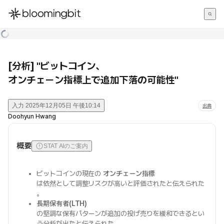
한국어
English
日本語
[分析] "ビットコイン、
オンチェーン指標上で追加下落の可能性"
入力
2025年12月05日 午後10:14
出典
Doohyun Hwang
概要
STAT AIのご案内
ビットコインの現在の
オンチェーン指標
は依然として調整リスクが高いと評価されたと伝えられた
。
長期保有者(LTH)
の堅調な保有パターンが追加の投げ売りを緩和できるとい
う分析が出たと伝えられた。