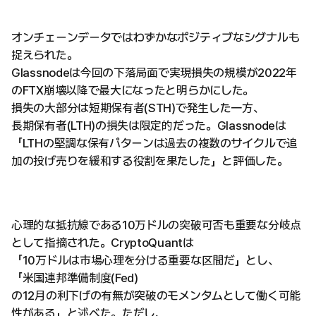
オンチェーンデータではわずかなポジティブなシグナルも
捉えられた。
Glassnodeは今回の下落局面で実現損失の規模が2022年
のFTX崩壊以降で最大になったと明らかにした。
損失の大部分は短期保有者(STH)で発生した一方、
長期保有者(LTH)の損失は限定的だった。Glassnodeは
「LTHの堅調な保有パターンは過去の複数のサイクルで追
加の投げ売りを緩和する役割を果たした」と評価した。
心理的な抵抗線である10万ドルの突破可否も重要な分岐点
として指摘された。CryptoQuantは
「10万ドルは市場心理を分ける重要な区間だ」とし、
「米国連邦準備制度(Fed)
の12月の利下げの有無が突破のモメンタムとして働く可能
性がある」と述べた。ただし、