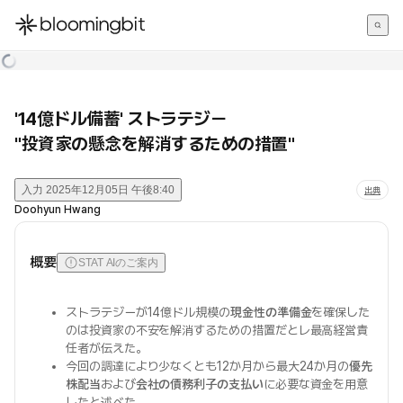
한국어
English
日本語
'14億ドル備蓄' ストラテジー
"投資家の懸念を解消するための措置"
入力
2025年12月05日 午後8:40
出典
Doohyun Hwang
概要
STAT AIのご案内
ストラテジーが14億ドル規模の
現金性の準備金
を確保した
のは投資家の不安を解消するための措置だとレ最高経営責
任者が伝えた。
今回の調達により少なくとも12か月から最大24か月の
優先
株配当
および
会社の債務利子の支払い
に必要な資金を用意
したと述べた。