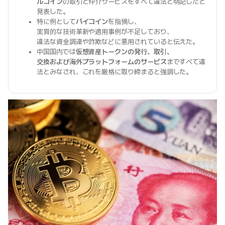
ルコイン
の取引と仲介サービスをすべて違法と明記したと
発表した。
特に例として
パイコイン
を指摘し、
実質的な技術革新や適用事例が不足しており、
違法な資金調達や詐欺などに悪用されていると伝えた。
中国国内では
仮想資産トークンの発行、取引、
交換および海外プラットフォームのサービス
まですべて違
法とみなされ、これを厳格に取り締まると強調した。