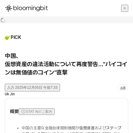
한국어
English
日本語
PiCK
中国、
仮想資産の違法活動について再度警告…"パイコイ
ンは無価値のコイン"直撃
入力
2025年12月05日 午前7:33
出典
Uk Jin
概要
STAT AIのご案内
中国の主要な金融自律規制機関が
仮想資産
および
ステーブ