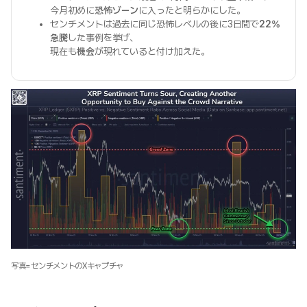
今月初めに
恐怖ゾーン
に入ったと明らかにした。
センチメントは過去に同じ恐怖レベルの後に3日間で
22%
急騰
した事例を挙げ、
現在も
機会
が現れていると付け加えた。
写真=センチメントのXキャプチャ