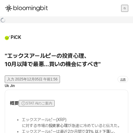
한국어
English
日本語
PiCK
"エックスアールピーの投資心理、
10月以降で最悪…買いの機会にすべき"
入力
2025年12月05日 午前1:56
出典
Uk Jin
概要
STAT AIのご案内
エックスアールピー(XRP)
に対する市場の
投資家心理
が急速に冷めていると伝えた。
エックスアールピーは最近2か月間で
31% 以上下落
し、