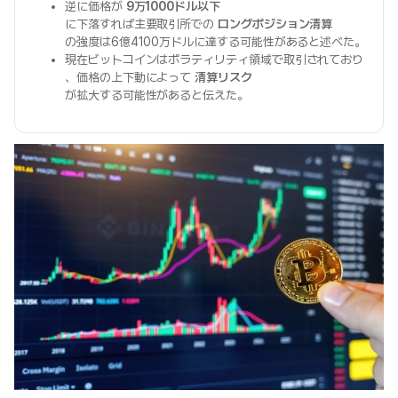
逆に価格が
9万1000ドル以下
に下落すれば主要取引所での
ロングポジション清算
の強度は6億4100万ドルに達する可能性があると述べた。
現在ビットコインはボラティリティ領域で取引されており
、価格の上下動によって
清算リスク
が拡大する可能性があると伝えた。