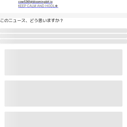
cow5361@bloomingbit.io
KEEP CALM AND HODL🍀
このニュース、どう思いますか？