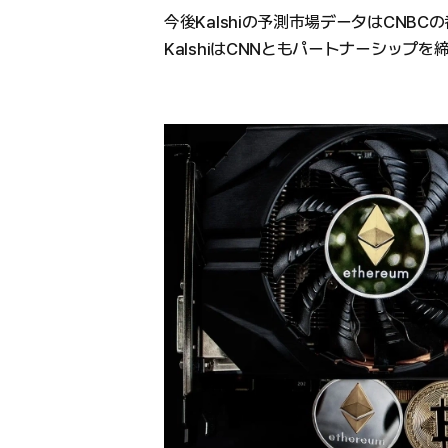
今後Kalshiの予測市場データはCNB
KalshiはCNNともパートナーシップ