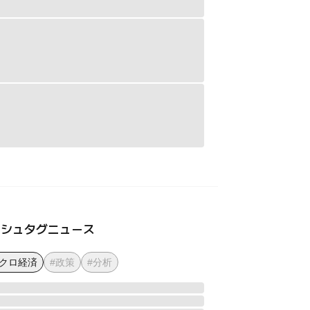
ッシュタグニュース
マクロ経済
#政策
#分析