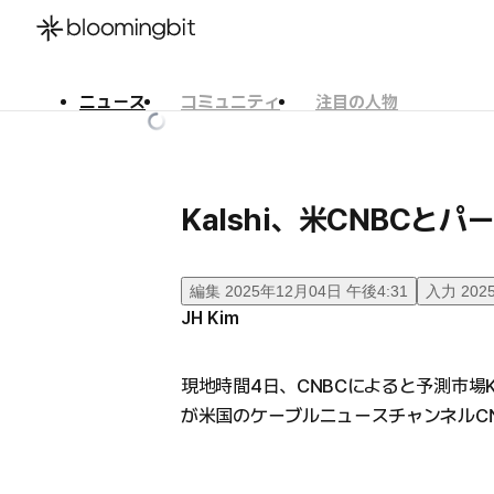
ニュース
コミュニティ
注目の人物
한국어
English
日本語
Kalshi、米CNBCと
編集
2025年12月04日 午後4:31
入力
202
JH Kim
現地時間4日、CNBCによると予測市場Kalsh
が米国のケーブルニュースチャンネルC