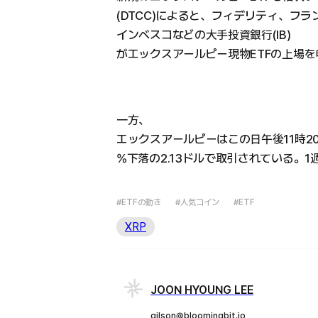
(DTCC)によると、フィデリティ、フ
インベスコなどの大手投資銀行(IB)
がエックスアールピー現物ETFの上場
一方、
エックスアールピーはこの日午後11時2
%下落の2.13ドルで取引されている。1
#ETFの動き
#人気コイン
#ETF
XRP
JOON HYOUNG LEE
gilson@bloomingbit.io