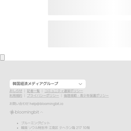
韓国経済メディアグループ
おしらせ
記者一覧
コミュニティ運営ポリシー
利用規約
プライバシーポリシー
倫理規範・青少年保護ポリシー
お問い合わせ
help@bloomingbit.io
ブルーミングビット
韓国 ソウル特別市 江南区 テヘラン路 217 10階