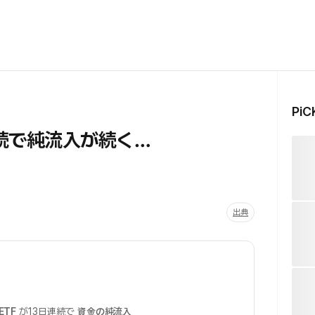
Pi
日連続で純流入が続く…
出典
ETF
が13日連続で
資金の純流入