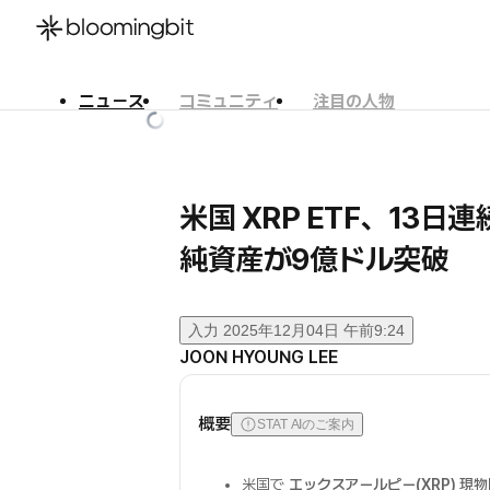
ニュース
コミュニティ
注目の人物
한국어
English
日本語
米国 XRP ETF、13
純資産が9億ドル突破
入力
2025年12月04日 午前9:24
JOON HYOUNG LEE
概要
STAT AIのご案内
米国で
エックスアールピー(XRP) 現物