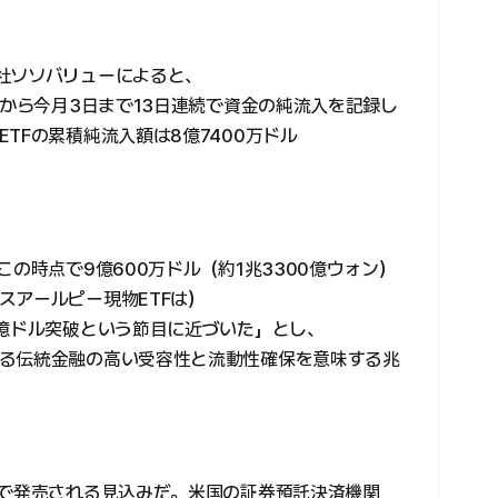
社ソソバリューによると、
日から今月3日まで13日連続で資金の純流入を記録し
TFの累積純流入額は8億7400万ドル
。
この時点で9億600万ドル（約1兆3300億ウォン）
スアールピー現物ETFは）
0億ドル突破という節目に近づいた」とし、
る伝統金融の高い受容性と流動性確保を意味する兆
いで発売される見込みだ。米国の証券預託決済機関