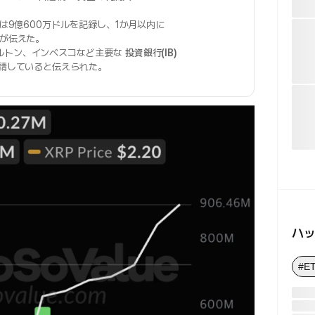
。
は9億600万ドルを記録し、1か月以内に
が伝えた。
ルトン、インベスコなど主要な
投資銀行(IB)
請していると伝えられた。
ハ
#E