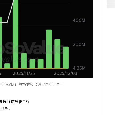
ETF)純流入出額の推移。写真=ソソバリュー
投資信託(ETF)
続けた。