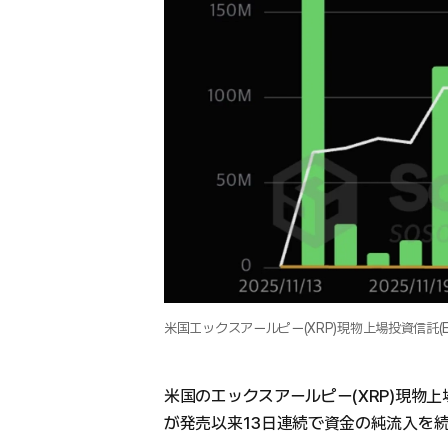
米国エックスアールピー(XRP)現物上場投資信託(
米国のエックスアールピー(XRP)現物上場
が発売以来13日連続で資金の純流入を