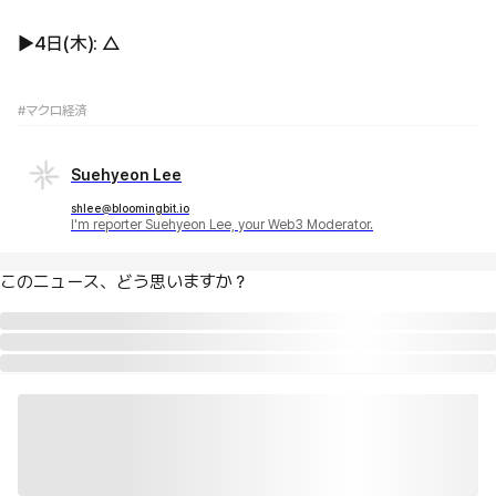
▶︎4日(木): △
#マクロ経済
Suehyeon Lee
shlee@bloomingbit.io
I'm reporter Suehyeon Lee, your Web3 Moderator.
このニュース、どう思いますか？