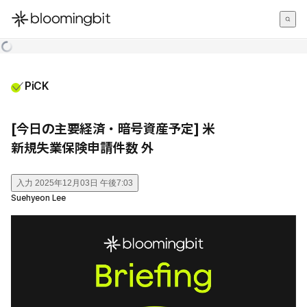
한국어
English
日本語
PiCK
[今日の主要経済・暗号資産予定] 米
新規失業保険申請件数 外
入力
2025年12月03日 午後7:03
Suehyeon Lee