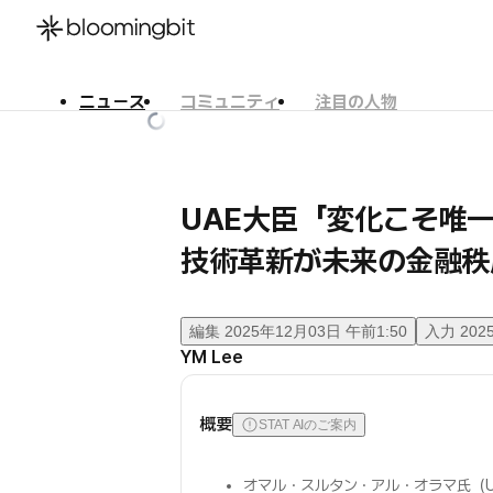
ニュース
コミュニティ
注目の人物
한국어
English
日本語
UAE大臣「変化こそ唯
技術革新が未来の金融秩序を
編集
2025年12月03日 午前1:50
入力
202
YM Lee
概要
STAT AIのご案内
オマル・スルタン・アル・オラマ氏（U