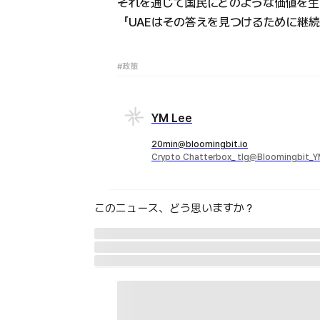
それを通じて国民にどのような価値を生
「UAEはその答えを見つけるために継
#政策
YM Lee
20min@bloomingbit.io
Crypto Chatterbox_ tlg@Bloomingbit_
このニュース、どう思いますか？