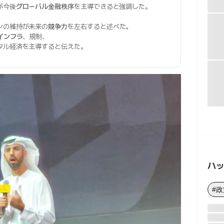
が今後
グローバル金融秩序
を主導できると強調した。
ンの維持が未来の
競争力
を左右すると述べた。
インフラ
、規制、
タル経済を主導すると伝えた。
ハ
#政