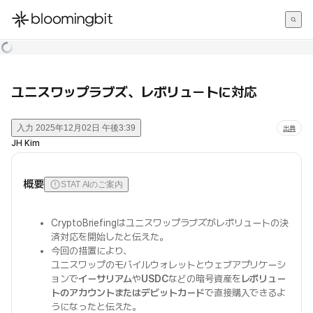
한국어
English
日本語
ユニスワップラブズ、レボリュートに対応
入力
2025年12月02日 午後3:39
出典
JH Kim
概要
STAT AIのご案内
CryptoBriefingはユニスワップラブズがレボリュートの決
済対応を開始したと伝えた。
今回の措置により、
ユニスワップのモバイルウォレットとウェブアプリケーシ
ョンで
イーサリアム
や
USDC
などの暗号資産を
レボリュー
トのアカウントまたはデビットカード
で直接購入できるよ
うになったと伝えた。