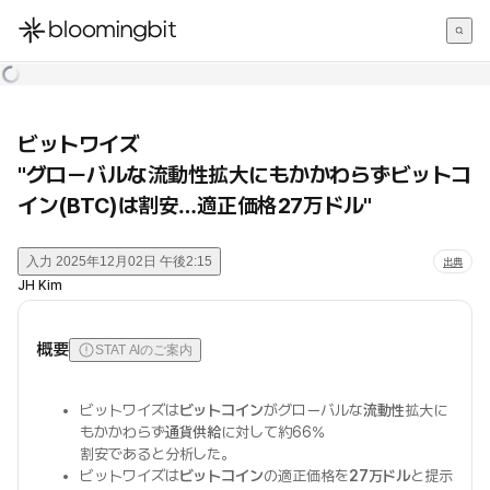
한국어
English
日本語
ビットワイズ
"グローバルな流動性拡大にもかかわらずビットコ
イン(BTC)は割安…適正価格27万ドル"
入力
2025年12月02日 午後2:15
出典
JH Kim
概要
STAT AIのご案内
ビットワイズは
ビットコイン
がグローバルな
流動性
拡大に
もかかわらず
通貨供給
に対して約66%
割安であると分析した。
ビットワイズは
ビットコイン
の適正価格を
27万ドル
と提示