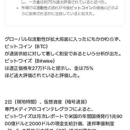
し、一方
金
は約75%過大評価されていると述べた。
市場では
流動性
の流れが今後
ビットコイン
の価格にどのよ
うに反映されるかに注目していると伝えた。
グローバルな流動性が拡大局面に入ったにもかかわらず、
ビットコイン（BTC）
が通貨供給に対して著しく割安であるという分析が出た。
ビットワイズ（Bitwise）
は適正価格を27万ドルと提示し、金は75%
ほど過大評価されていると評価した。
2日（現地時間）、仮想資産（暗号通貨）
専門メディアのコインテレグラフによると、
ビットワイズは月次レポートで米国の年間国債発行1兆90
00億ドルと2000ドルの現金支給計画、連邦準備制度