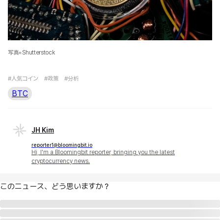
写真=Shutterstock
#人気コイン
#政策
#分析
BTC
JH Kim
reporter1@bloomingbit.io
Hi, I'm a Bloomingbit reporter, bringing you the latest
cryptocurrency news.
このニュース、どう思いますか？