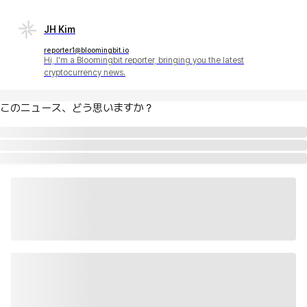
JH Kim
reporter1@bloomingbit.io
Hi, I'm a Bloomingbit reporter, bringing you the latest
cryptocurrency news.
このニュース、どう思いますか？