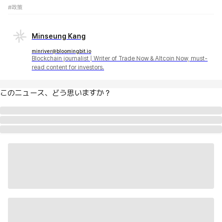
#政策
Minseung Kang
minriver@bloomingbit.io
Blockchain journalist | Writer of Trade Now & Altcoin Now, must-
read content for investors.
このニュース、どう思いますか？