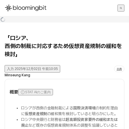
한국어
English
日本語
「ロシア、
西側の制裁に対応するため仮想資産規制の緩和を
検討」
入力
2025年12月02日 午前10:05
出典
Minseung Kang
概要
STAT AIのご案内
ロシアが西側の金融制裁による
国際決済環境
の制約を理由
に
仮想資産規制
の緩和策を検討していると明らかにした。
ロシア中央銀行と財務省は
超高額投資家要件の緩和または
廃止
など既存の仮想資産規制体系の調整を協議していると