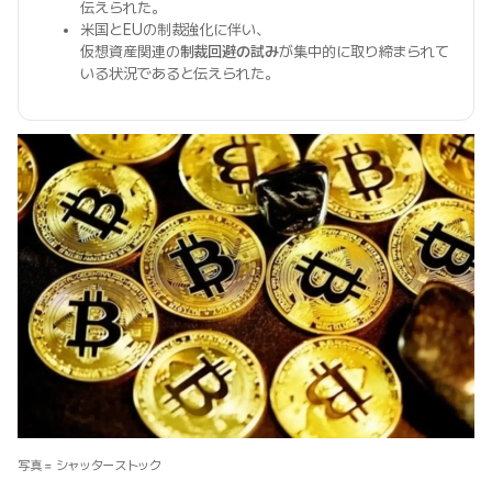
伝えられた。
米国とEUの制裁強化に伴い、
仮想資産関連の
制裁回避の試み
が集中的に取り締まられて
いる状況であると伝えられた。
写真 = シャッターストック