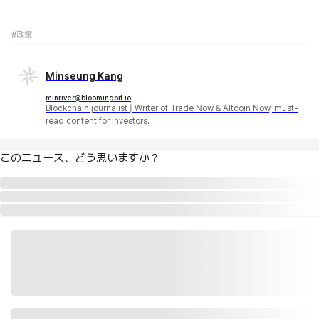
#政策
Minseung Kang
minriver@bloomingbit.io
Blockchain journalist | Writer of Trade Now & Altcoin Now, must-
read content for investors.
このニュース、どう思いますか？