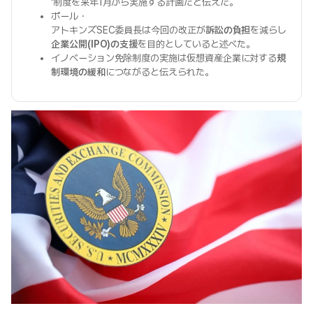
'制度を来年1月から実施する計画だと伝えた。
ポール・
アトキンズSEC委員長は今回の改正が
訴訟の負担
を減らし
企業公開(IPO)の支援
を目的としていると述べた。
イノベーション免除制度の実施は仮想資産企業に対する
規
制環境の緩和
につながると伝えられた。