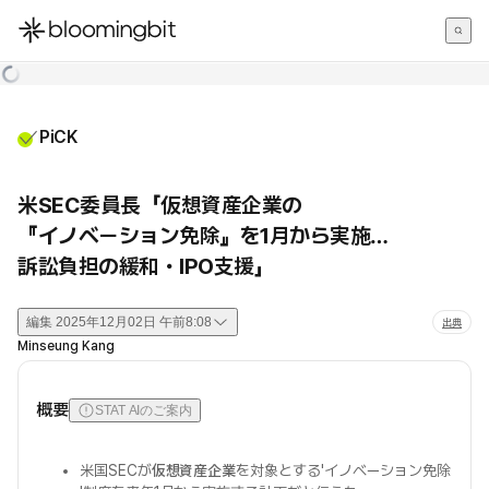
한국어
English
日本語
PiCK
米SEC委員長「仮想資産企業の
『イノベーション免除』を1月から実施…
訴訟負担の緩和・IPO支援」
編集
2025年12月02日 午前8:08
出典
Minseung Kang
概要
STAT AIのご案内
米国SECが
仮想資産企業
を対象とする'イノベーション免除