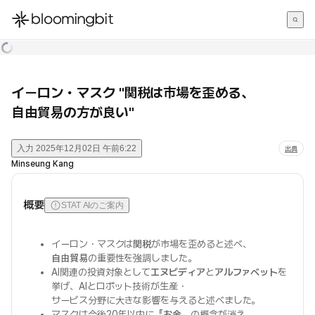
한국어
English
日本語
イーロン・マスク "関税は市場を歪める、
自由貿易の方が良い"
入力
2025年12月02日 午前6:22
出典
Minseung Kang
概要
STAT AIのご案内
イーロン・マスクは
関税
が市場を歪めると述べ、
自由貿易
の重要性を強調しました。
AI関連の投資対象として
エヌビディア
と
アルファベット
を
挙げ、AIとロボット技術が生産・
サービス分野に大きな影響を与えると述べました。
マスクは今後20年以内に『
お金
』の概念が消え、