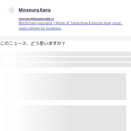
Minseung Kang
minriver@bloomingbit.io
Blockchain journalist | Writer of Trade Now & Altcoin Now, must-
read content for investors.
このニュース、どう思いますか？