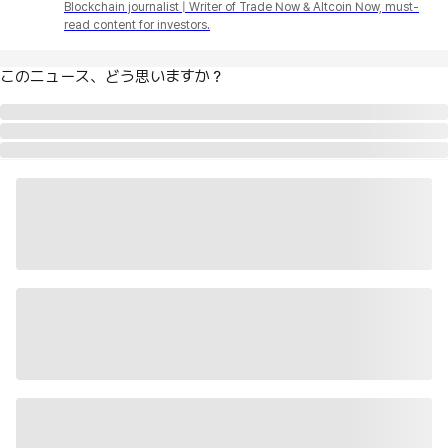
Blockchain journalist | Writer of Trade Now & Altcoin Now, must-
read content for investors.
このニュース、どう思いますか？