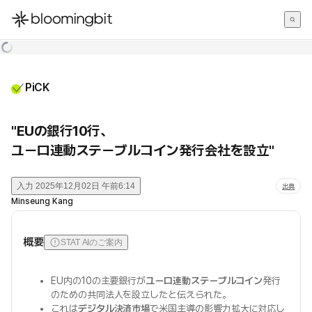
한국어
English
日本語
PiCK
"EUの銀行10行、
ユーロ連動ステーブルコイン発行会社を設立"
入力
2025年12月02日 午前6:14
出典
Minseung Kang
概要
STAT AIのご案内
EU内の10の主要銀行が
ユーロ連動ステーブルコイン
発行
のための共同法人を設立したと伝えられた。
これは
デジタル決済市場
で米国主導の影響力拡大に対応し