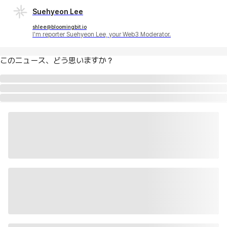
Suehyeon Lee
shlee@bloomingbit.io
I'm reporter Suehyeon Lee, your Web3 Moderator.
このニュース、どう思いますか？