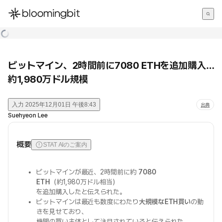
한국어
English
日本語
ビットマイン、2時間前に7080 ETHを追加購入…
約1,980万ドル規模
入力
2025年12月01日 午後8:43
出典
Suehyeon Lee
概要
STAT AIのご案内
ビットマインが最近、2時間前に約
7080
ETH
（約1,980万ドル相当）
を追加購入したと伝えられた。
ビットマインは最近も数度にわたり
大規模なETH買い
の動
きを見せており、
機関の買い主体として注目されていると伝えられた。