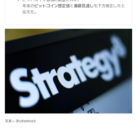
年末の
ビットコイン想定値
と
業績見通し
も下方修正したと
伝えた。
写真 = Shutterstock