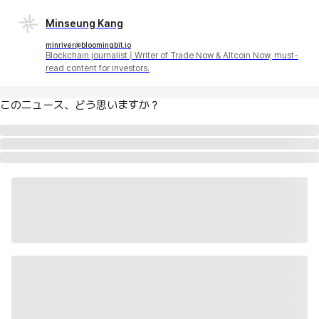
Minseung Kang
minriver@bloomingbit.io
Blockchain journalist | Writer of Trade Now & Altcoin Now, must-
read content for investors.
このニュース、どう思いますか？