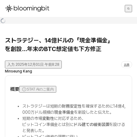
한국어
English
日本語
ストラテジー、14億ドルの「現金準備金」
を創設…年末のBTC想定値も下方修正
入力
2025年12月01日 午前8:28
出典
Minseung Kang
概要
STAT AIのご案内
ストラテジーは短期の
財務安定性
を確保するために14億4,
000万ドル規模の
現金準備金
を新設したと伝えた。
短期の市場
変動性
に対応するため、
ビットコイン準備金とは別に
ドル建ての緩衝装置
を設ける
と発表した。
ビットコイン価格の調整に伴い、