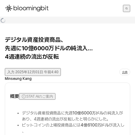
한국어
English
日本語
デジタル資産投資商品、
先週に10億6000万ドルの純流入…
4週連続の流出が反転
入力
2025年12月01日 午前4:40
出典
Minseung Kang
概要
STAT AIのご案内
デジタル資産投資商品に先週
10億6000万ドル
の純流入が
あり、4週連続の流出が反転したと明らかにした。
ビットコインの上場投資商品には
4億6100万ドル
が流入し
、