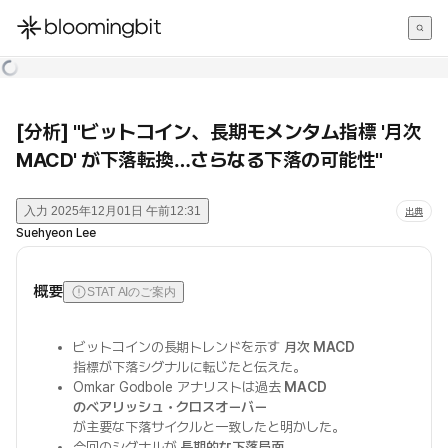
한국어
English
日本語
[分析] "ビットコイン、長期モメンタム指標 '月次
MACD' が下落転換…さらなる下落の可能性"
入力
2025年12月01日 午前12:31
出典
Suehyeon Lee
概要
STAT AIのご案内
ビットコインの長期トレンドを示す
月次 MACD
指標が下落シグナルに転じたと伝えた。
Omkar Godbole アナリストは過去
MACD
のベアリッシュ・クロスオーバー
が主要な下落サイクルと一致したと明かした。
今回のシグナルが
長期的な下落局面