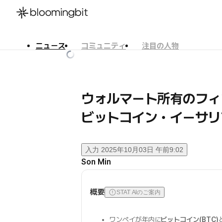
ニュース
コミュニティ
注目の人物
한국어
English
日本語
ウォルマート所有のフィン
ビットコイン・イーサリ
入力
2025年10月03日 午前9:02
Son Min
概要
STAT AIのご案内
ワンペイが年内に
ビットコイン(BTC)