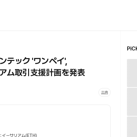
Pi
テック 'ワンペイ',
アム取引支援計画を発表
出典
と
イーサリアム(ETH)