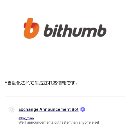
*自動化されて生成される情報です。
Exchange Announcement Bot
@bot_fomo
We'll announcements out faster than anyone else!