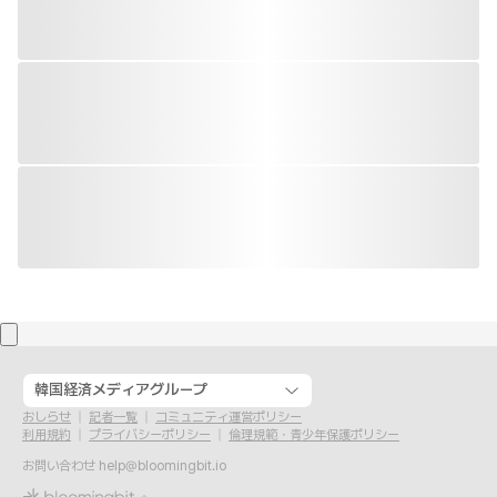
韓国経済メディアグループ
おしらせ
記者一覧
コミュニティ運営ポリシー
利用規約
プライバシーポリシー
倫理規範・青少年保護ポリシー
お問い合わせ
help@bloomingbit.io