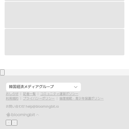
韓国経済メディアグループ
おしらせ
記者一覧
コミュニティ運営ポリシー
利用規約
プライバシーポリシー
倫理規範・青少年保護ポリシー
お問い合わせ
help@bloomingbit.io