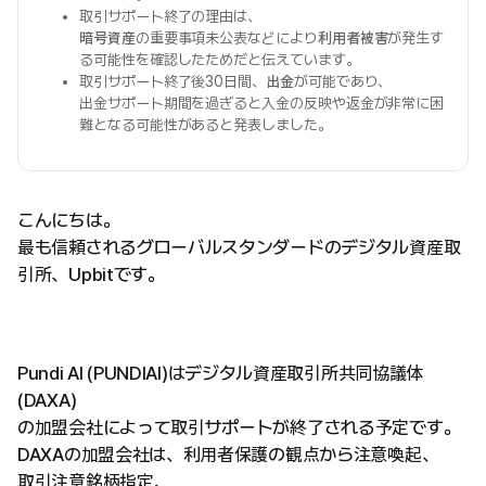
取引サポート終了の理由は、
暗号資産
の重要事項未公表などにより
利用者被害
が発生す
る可能性を確認したためだと伝えています。
取引サポート終了後30日間、
出金
が可能であり、
出金サポート期間を過ぎると入金の反映や返金が非常に困
難となる可能性があると発表しました。
こんにちは。
最も信頼されるグローバルスタンダードのデジタル資産取
引所、Upbitです。
Pundi AI (PUNDIAI)はデジタル資産取引所共同協議体
(DAXA)
の加盟会社によって取引サポートが終了される予定です。
DAXAの加盟会社は、利用者保護の観点から注意喚起、
取引注意銘柄指定、