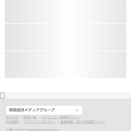
韓国経済メディアグループ
おしらせ
記者一覧
コミュニティ運営ポリシー
利用規約
プライバシーポリシー
倫理規範・青少年保護ポリシー
お問い合わせ
help@bloomingbit.io