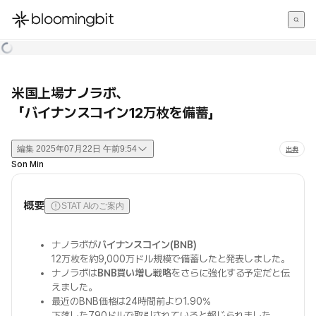
한국어
English
日本語
米国上場ナノラボ、
「バイナンスコイン12万枚を備蓄」
編集
2025年07月22日 午前9:54
出典
Son Min
概要
STAT AIのご案内
ナノラボが
バイナンスコイン(BNB)
12万枚を約9,000万ドル規模で備蓄したと発表しました。
ナノラボは
BNB買い増し戦略
をさらに強化する予定だと伝
えました。
最近のBNB価格は24時間前より1.90%
下落した790ドルで取引されていると報じられました。