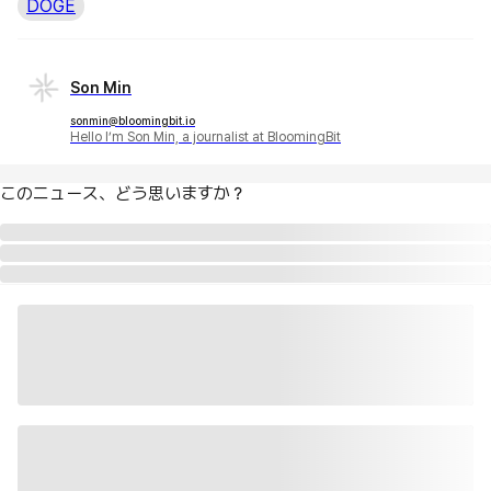
DOGE
Son Min
sonmin@bloomingbit.io
Hello I’m Son Min, a journalist at BloomingBit
このニュース、どう思いますか？