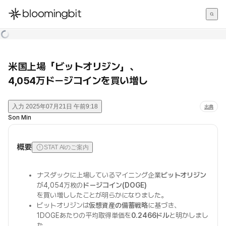
한국어
English
日本語
米国上場「ビットオリジン」、
4,054万ドージコインを買い増し
入力
2025年07月21日 午前9:18
出典
Son Min
概要
STAT AIのご案内
ナスダックに上場しているマイニング企業
ビットオリジン
が4,054万枚の
ドージコイン(DOGE)
を買い増ししたことが明らかになりました。
ビットオリジンは
仮想資産の備蓄戦略
に基づき、
1DOGEあたりの平均取得単価を
0.2466ドル
と明かしまし
た。