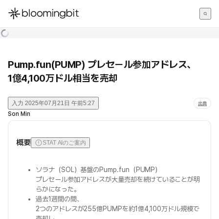
한국어
English
日本語
Pump.fun(PUMP) プレセール参加アドレス、
1億4,100万ドル相当を売却
入力
2025年07月21日 午前5:27
出典
Son Min
概要
STAT AIのご案内
ソラナ（SOL）基盤のPump.fun（PUMP）
プレセール参加アドレスが大量売却を続けていることが明
らかになった。
過去1週間の間、
2つのアドレスが255億PUMPを約1億4,100万ドル規模で
売却し、