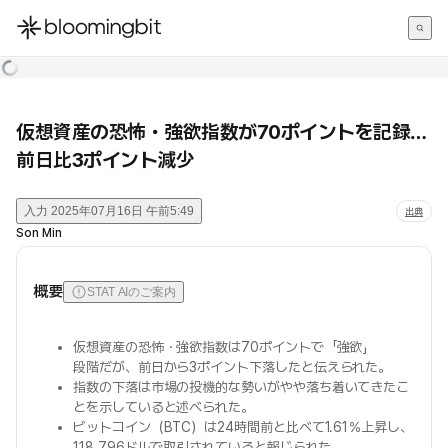
한국어
English
日本語
仮想資産の恐怖・強欲指数が70ポイントを記録…
前日比3ポイント減少
入力
2025年07月16日 午前5:49
出典
Son Min
概要
STAT AIのご案内
仮想資産の恐怖・強欲指数は70ポイントで「強欲」
段階だが、前日から3ポイント下落したと伝えられた。
指数の下落は市場の投機的な勢いがやや落ち着いてきたこ
とを示していると述べられた。
ビットコイン（BTC）は24時間前と比べて1.61％上昇し、
118,796ドルで取引されていると報じられた。