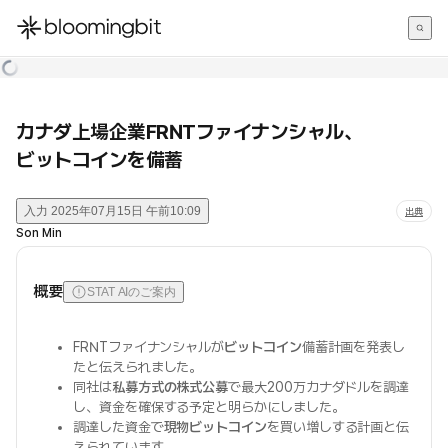
한국어
English
日本語
カナダ上場企業FRNTファイナンシャル、
ビットコインを備蓄
入力
2025年07月15日 午前10:09
出典
Son Min
概要
STAT AIのご案内
FRNTファイナンシャルが
ビットコイン
備蓄計画を発表し
たと伝えられました。
同社は
私募方式の株式公募
で最大200万カナダドルを調達
し、資金を確保する予定と明らかにしました。
調達した資金で
現物ビットコイン
を買い増しする計画と伝
えられています。