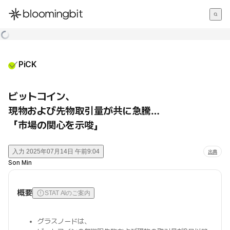
한국어
English
日本語
PiCK
ビットコイン、
現物および先物取引量が共に急騰…
「市場の関心を示唆」
入力
2025年07月14日 午前9:04
出典
Son Min
概要
STAT AIのご案内
グラスノードは、