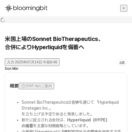
한국어
English
日本語
米国上場のSonnet BioTherapeutics、
合併によりHyperliquidを備蓄へ
入力
2025年07月14日 午前8:48
出典
Son Min
概要
STAT AIのご案内
Sonnet BioTherapeuticsは
合併
を通じて「Hyperliquid
Strategies Inc.」
を立ち上げる予定であると発表しました。
新たに設立される会社は、
Hyperliquid（HYPE）
の備蓄
を主要な財務戦略としています。
企業側はHyperliquidと
3億500万ドルの現金
を保有する見