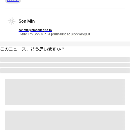
Son Min
sonmin@bloomingbit.io
Hello I’m Son Min, a journalist at BloomingBit
このニュース、どう思いますか？