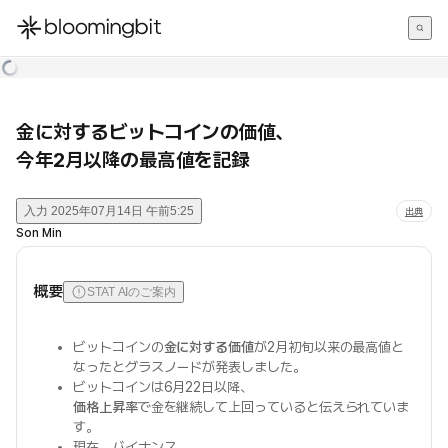
한국어
English
日本語
金に対するビットコインの価値、
今年2月以降の最高値を記録
入力
2025年07月14日 午前5:25
出典
Son Min
概要
STAT AIのご案内
ビットコインの
金に対する価値
が2月初旬以来の最高値と
なったとグラスノードが発表しました。
ビットコインは6月22日以降、
価格上昇率
で金を継続して上回っていると伝えられていま
す。
現在、バイナンス