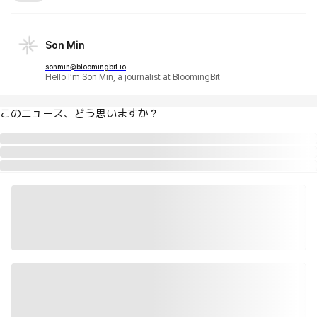
Son Min
sonmin@bloomingbit.io
Hello I’m Son Min, a journalist at BloomingBit
このニュース、どう思いますか？