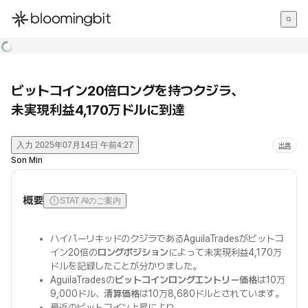
한국어
English
日本語
ビットコイン20倍ロングを持つクジラ、
未実現利益4,170万ドルに到達
入力
2025年07月14日 午前4:27
出典
Son Min
概要
STAT AIのご案内
ハイパーリキッドのクジラであるAguilaTradesがビットコ
イン20倍の
ロングポジション
によって未実現利益4,170万
ドルを記録したことが分かりました。
AguilaTradesの
ビットコインロングエントリー価格
は10万
9,000ドル、
清算価格
は10万8,680ドルとされています。
最近のビットコイン上昇により、