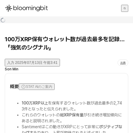
한국어
English
日本語
100万XRP保有ウォレット数が過去最多を記録…
「強気のシグナル」
入力
2025年07月13日 午前3:41
出典
Son Min
概要
STAT AIのご案内
100万XRP以上
を保有するウォレット数が過去最多の2,74
3件となったと伝えられました。
これらのウォレットの
総XRP保有量
が引き続き増加傾向に
あると説明されました。
Santimentはこの動きがXRPにとって非常に
ポジティブな
シグナル
であり、上昇が期待されると述べました。