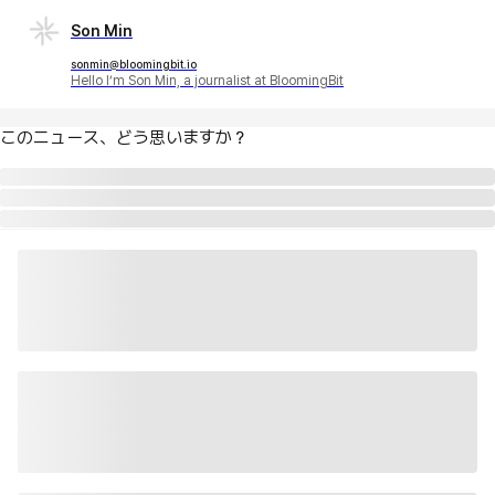
Son Min
sonmin@bloomingbit.io
Hello I’m Son Min, a journalist at BloomingBit
このニュース、どう思いますか？