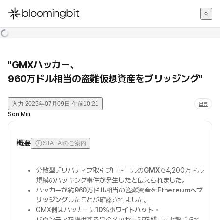
한국어
English
日本語
"GMXハッカー、
960万ドル相当の盗難仮想資産をブリッジング"
入力
2025年07月09日 午前10:21
出典
Son Min
概要
STAT AIのご案内
分散型デリバティブ取引プロトコルの
GMX
で4,200万ドル
規模のハッキング事件が発生したと伝えられました。
ハッカーが約
960万ドル
相当の盗難資産を
Ethereumへブ
リッジング
したことが確認されました。
GMX側はハッカーに
10%ホワイトハット・
バウンティ
を提供する旨のメッセージを残したと報じられ