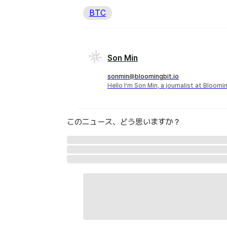
BTC
Son Min
sonmin@bloomingbit.io
Hello I’m Son Min, a journalist at Bloomi
このニュース、どう思いますか？