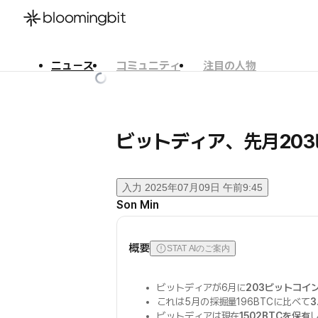
ニュース
コミュニティ
注目の人物
한국어
English
日本語
ビットディア、先月20
入力
2025年07月09日 午前9:45
Son Min
概要
STAT AIのご案内
ビットディアが6月に
203ビットコイ
これは5月の採掘量196BTCに比べて
3
ビットディアは現在
1502BTCを保有