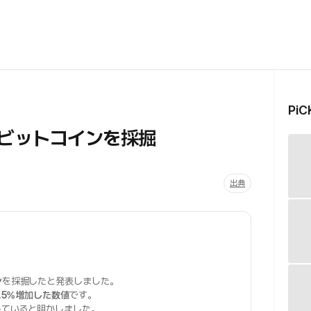
Pi
3ビットコインを採掘
出典
ン
を採掘したと発表しました。
.5%増加した数値
です。
していると明かしました。