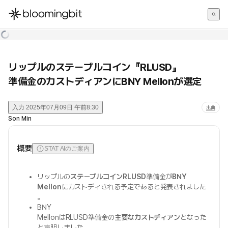
한국어
English
日本語
リップルのステーブルコイン『RLUSD』
準備金のカストディアンにBNY Mellonが選定
入力
2025年07月09日 午前8:30
出典
Son Min
概要
STAT AIのご案内
リップルの
ステーブルコインRLUSD
準備金が
BNY
Mellon
にカストディされる予定であると発表されました
。
BNY
MellonはRLUSD準備金の
主要なカストディアン
となった
と声明しました。