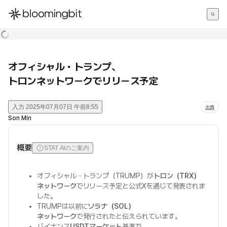
한국어
English
日本語
オフィシャル・トランプ、
トロンネットワークでリリース予定
入力
2025年07月07日 午前8:55
出典
Son Min
概要
STAT AIのご案内
オフィシャル・トランプ（TRUMP）が
トロン（TRX）
ネットワーク
でリリース予定と公式Xを通じて発表されま
した。
TRUMPは以前に
ソラナ（SOL）
ネットワーク
で発行されたと伝えられています。
バイナンス
USDTマーケット
基準で、