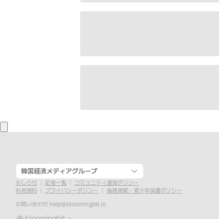
韓国経済メディアグループ
おしらせ
記者一覧
コミュニティ運営ポリシー
利用規約
プライバシーポリシー
倫理規範・青少年保護ポリシー
お問い合わせ
help@bloomingbit.io