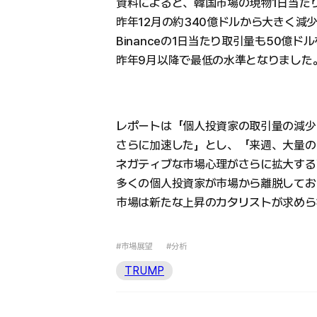
資料によると、韓国市場の現物1日当た
昨年12月の約340億ドルから大きく減
Binanceの1日当たり取引量も50億ド
昨年9月以降で最低の水準となりました
レポートは「個人投資家の取引量の減少はOff
さらに加速した」とし、「来週、大量の
ネガティブな市場心理がさらに拡大する
多くの個人投資家が市場から離脱してお
市場は新たな上昇のカタリストが求めら
#市場展望
#分析
TRUMP