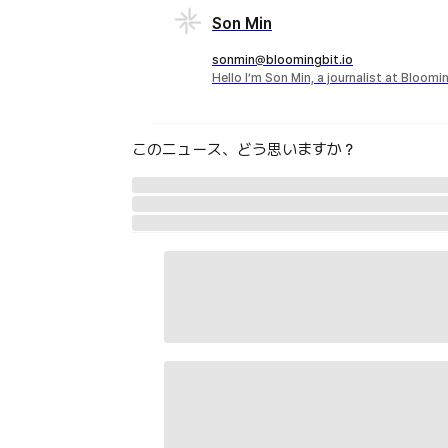
Son Min
sonmin@bloomingbit.io
Hello I’m Son Min, a journalist at Bloomi
このニュース、どう思いますか？