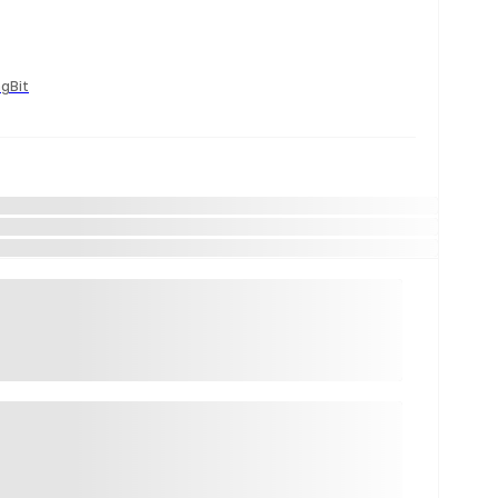
ngBit