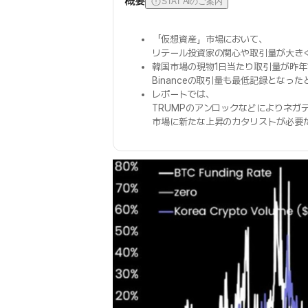
概要
STAT AIのご案内
「仮想資産」市場において、
リテール投資家の関心や取引量が大きく減
韓国市場の現物1日当たり取引量が昨年
Binanceの取引量も最低記録となっ
レポートでは、
TRUMPのアンロックなどによりネガ
市場に新たな上昇のカタリストが必要