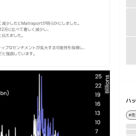
少したとMatrixportが明らかにしました。
12月に比べて著しく減少し、
たと伝えました。
ティブなセンチメントが拡大する可能性を指摘し、
だと強調しています。
ハ
#