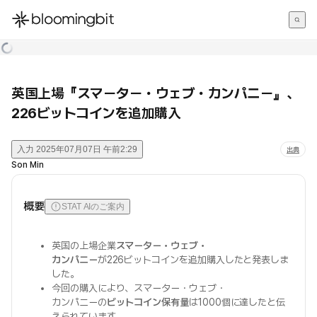
한국어
English
日本語
英国上場『スマーター・ウェブ・カンパニー』、
226ビットコインを追加購入
入力
2025年07月07日 午前2:29
出典
Son Min
概要
STAT AIのご案内
英国の上場企業
スマーター・ウェブ・
カンパニー
が226ビットコインを追加購入したと発表しま
した。
今回の購入により、スマーター・ウェブ・
カンパニーの
ビットコイン保有量
は1000個に達したと伝
えられています。