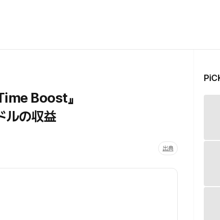
Pi
ime Boost』
ドルの収益
出典