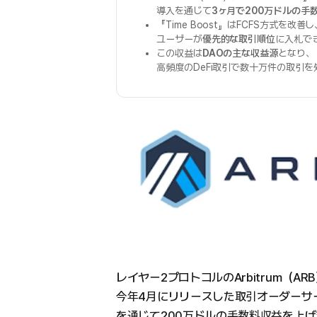
導入を通じて
3ヶ月で200万ドルの手
『Time Boost』はFCFS方式を改善し
ユーザーが
優先的な取引順位
に入札で
この収益は
DAOの主な収益源
となり、
高頻度のDeFi取引で数十万件の取引
レイヤー2プロトコルのArbitrum（AR
今年4月にリリースした取引オーダーサービス
を通じて200万ドルの手数料収益を上