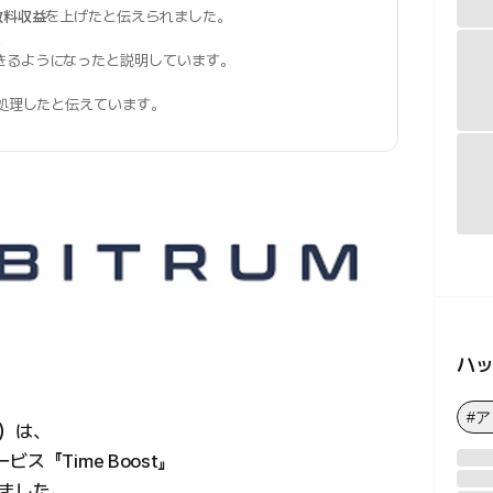
数料収益
を上げたと伝えられました。
、
きるようになったと説明しています。
を処理したと伝えています。
ハ
#
B）は、
『Time Boost』
げました。