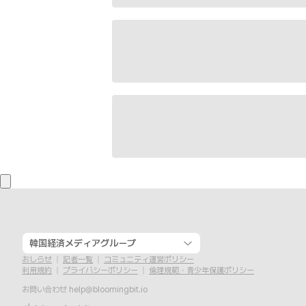
韓国経済メディアグループ
おしらせ
記者一覧
コミュニティ運営ポリシー
利用規約
プライバシーポリシー
倫理規範・青少年保護ポリシー
お問い合わせ
help@bloomingbit.io