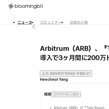
ニュース
コミュニティ
注目の人物
한국어
English
日本語
Arbitrum（ARB）、『T
導入で3ヶ月間に200万
入力
2025年07月04日 午前5:27
Heecheol Yang
概要
STAT AIのご案内
Arbitrum（ARB）が『Time Boost』