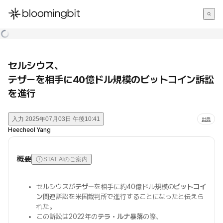
한국어
English
日本語
セルシウス、
テザーを相手に40億ドル規模のビットコイン訴訟
を進行
入力
2025年07月03日 午後10:41
出典
Heecheol Yang
概要
STAT AIのご案内
セルシウスが
テザー
を相手に約40億ドル規模の
ビットコイ
ン
関連訴訟を米国裁判所で進行することになったと伝えら
れた。
この訴訟は2022年の
テラ・ルナ暴落
の際、