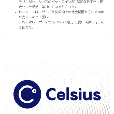
テザーがセルシウスの
ビットコイン
39,500個を不当に現
金化した疑惑に基づいているとされた。
セルシウスはテザーが貸付契約上の
待機期間
を守らず担保
を売却したと主張し、
これに対しテザーはセルシウスの指示に従い清算を行った
と伝えた。