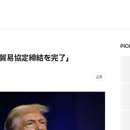
Pi
貿易協定締結を完了」
出典