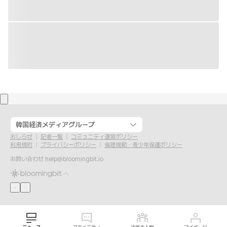
韓国経済メディアグループ
おしらせ
記者一覧
コミュニティ運営ポリシー
利用規約
プライバシーポリシー
倫理規範・青少年保護ポリシー
お問い合わせ
help@bloomingbit.io
ニュース
コミュニティ
注目の人物
マイページ