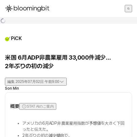
한국어
English
日本語
PiCK
米国 6月ADP非農業雇用 33,000件減少…
2年ぶりの初の減少
編集
2025年07月02日 午前9:00
Son Min
概要
STAT AIのご案内
アメリカの6月ADP非農業雇用指数が
予想値
を大きく下回
ったと伝えた。
2年ぶりの初の
減少傾向
で、