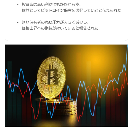
投資家は高い
利益
にもかかわらず、
依然として
ビットコイン保有
を選好していると伝えられた
。
短期保有者の
売り圧力
が大きく減少し、
価格上昇への期待が続いていると報告された。