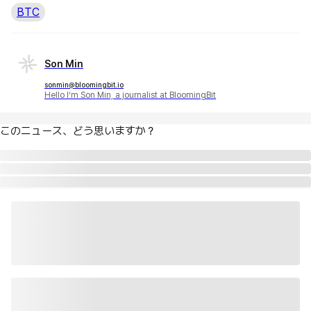
BTC
Son Min
sonmin@bloomingbit.io
Hello I’m Son Min, a journalist at BloomingBit
このニュース、どう思いますか？