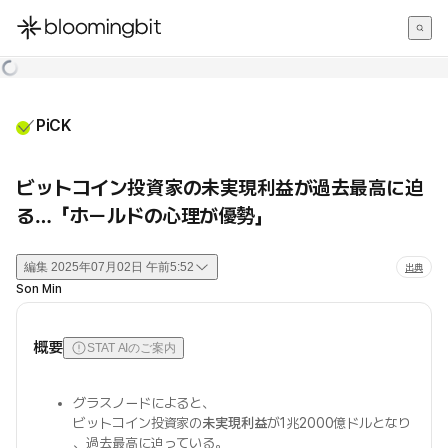
한국어
English
日本語
PiCK
ビットコイン投資家の未実現利益が過去最高に迫
る…「ホールドの心理が優勢」
編集
2025年07月02日 午前5:52
出典
Son Min
概要
STAT AIのご案内
グラスノードによると、
ビットコイン投資家の
未実現利益
が1兆2000億ドルとなり
、過去最高に迫っている。