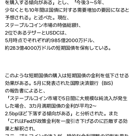
を購入する傾向がある」とし、「今後3〜5年、
少なくとも10年間は国債に対する需要増加の要因になると
予想される」と述べた。現在、
ステーブルコイン市場の時価総額1、
2位であるテザーとUSDCは、
5月時点でそれぞれ約985億2000万ドル、
約283億4000万ドルの短期国債を保有している。
このような短期国債の購入は短期国債の金利を低下させる
効果がある。5月に発表された国際決済銀行（BIS）
の報告書によると、
「ステーブルコイン市場で5日間に大規模な純流入が発生
した場合、3カ月満期国債の金利が平均2〜
2.5bpほど下落する傾向がある」と分析された。また
「これはFedが政策金利を一度引き下げるのに匹敵する効
果と解釈され、