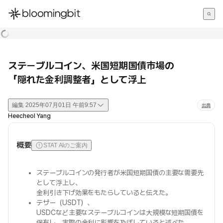
한국어
English
日本語
ステーブルコイン、米国短期国債市場の
「隠れた金利調整者」として浮上
編集
2025年07月01日 午前9:57
出典
Heecheol Yang
概要
STAT AIのご案内
ステーブルコインの発行者が米国短期国債の主要な需要先
として浮上し、
金利引き下げ効果をもたらしていると伝えた。
テザー（USDT）、
USDCなど主要なステーブルコインは大規模な短期国債を
保有し、実際の金利に影響を及ぼしていると述べた。