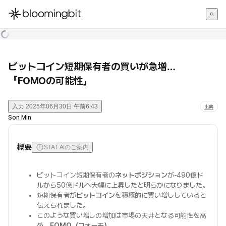
한국어
English
日本語
ビットコイン短期保有者の買いが急増…
「FOMOの可能性」
入力
2025年06月30日 午前6:43
出典
Son Min
概要
STAT AIのご案内
ビットコイン短期保有者の
ネットポジション
が-490億ド
ルから50億ドルへ大幅に上昇したと明らかになりました。
短期保有者が
ビットコイン
を積極的に買い増ししていると
伝えられました。
このような買い増しの増加は市場の天井となる可能性を高
め、
FOMO（フォーモ）