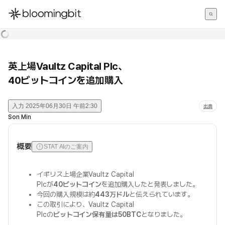
한국어
English
日本語
英上場Vaultz Capital Plc、
40ビットコインを追加購入
入力
2025年06月30日 午前2:30
出典
Son Min
概要
STAT AIのご案内
イギリス上場企業Vaultz Capital
Plcが
40ビットコイン
を追加購入したと発表しました。
今回の購入規模は約
443万ドル
と伝えられています。
この取引により、Vaultz Capital
Plcの
ビットコイン保有量は50BTC
となりました。