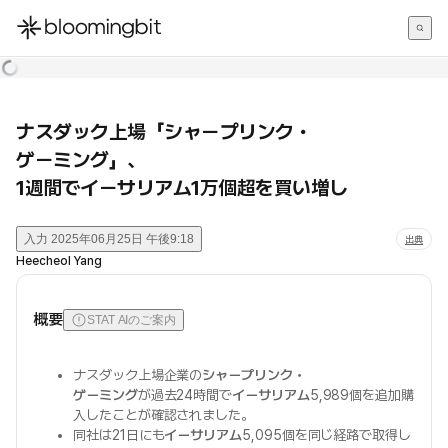
한국어
English
日本語
ナスダック上場「シャープリンク・
ゲーミング」、
1週間でイーサリアム1万個超を買い増し
入力
2025年06月25日 午後9:18
出典
Heecheol Yang
概要
STAT AIのご案内
ナスダック上場企業の
シャープリンク・
ゲーミング
が過去24時間で
イーサリアム
5,989個を追加購
入したことが確認されました。
同社は21日にも
イーサリアム
5,095個を同じ経路で取得し