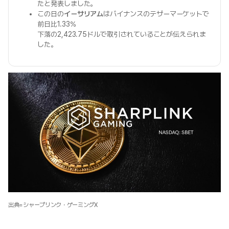
たと発表しました。
この日の
イーサリアム
はバイナンスのテザーマーケットで
前日比1.33%
下落の2,423.75ドルで取引されていることが伝えられま
した。
出典=シャープリンク・ゲーミングX