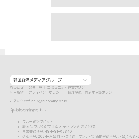
韓国経済メディアグループ
おしらせ
記者一覧
コミュニティ運営ポリシー
利用規約
プライバシーポリシー
倫理規範・青少年保護ポリシー
お問い合わせ
help@bloomingbit.io
ブルーミングビット
韓国 ソウル特別市 江南区 テヘラン路 217 10階
事業登録番号: 484-81-02340
通販番号: 2024-서울강남-01131
|
オンライン新聞登録番号: 서울,아537