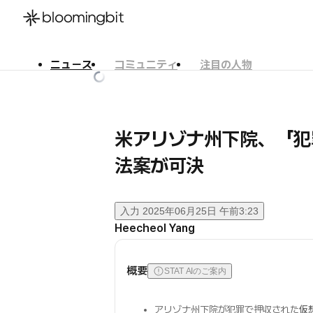
ニュース
コミュニティ
注目の人物
한국어
English
日本語
米アリゾナ州下院、「犯
法案が可決
入力
2025年06月25日 午前3:23
Heecheol Yang
概要
STAT AIのご案内
アリゾナ州下院が犯罪で押収された
仮