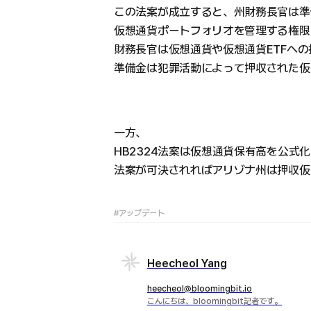
この法案が成立すると、州財務長官は準
仮想通貨ポートフォリオを管理する権限
財務長官は仮想通貨や仮想通貨ETFへ
準備金は犯罪活動によって押収された仮
一方、
HB2324法案は仮想通貨保有高を公式
法案が可決されればアリゾナ州は押収仮
#アップデート
Heecheol Yang
heecheol@bloomingbit.io
こんにちは、bloomingbit記者です。