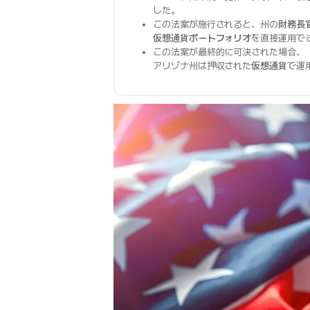
した。
この法案が施行されると、州の
財務長
仮想通貨ポートフォリオ
を直接運用で
この法案が最終的に可決された場合、
アリゾナ州は押収された
仮想通貨
で運