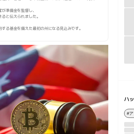
官
が準備金を監督し、
きると伝えられました。
用する基金を備えた最初の州になる見込みです。
ハ
#